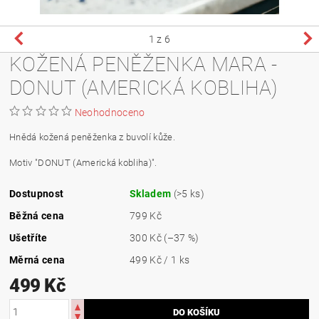
1
z 6
KOŽENÁ PENĚŽENKA MARA -
DONUT (AMERICKÁ KOBLIHA)
Neohodnoceno
Hnědá kožená peněženka z buvolí kůže.
Motiv "DONUT (Americká kobliha)".
Dostupnost
Skladem
(>5 ks)
Běžná cena
799 Kč
Ušetříte
300 Kč
(–37 %)
Měrná cena
499 Kč / 1 ks
499 Kč