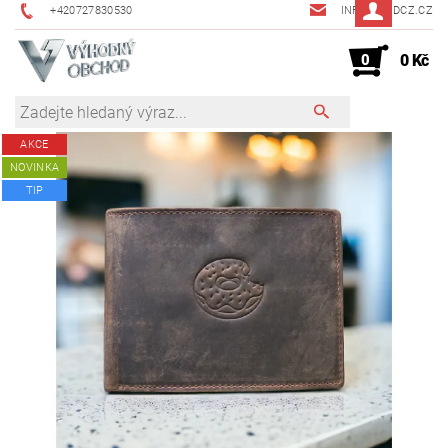
+420727830530
INFO@JMDCZ.CZ
0
0 Kč
AKCE
NOVINKA
TIP