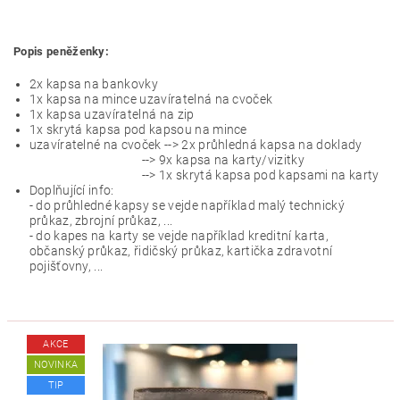
Popis peněženky:
2x kapsa na bankovky
1x kapsa na mince uzavíratelná na cvoček
1x kapsa uzavíratelná na zip
1x skrytá kapsa pod kapsou na mince
uzavíratelné na cvoček --> 2x průhledná kapsa na doklady
--> 9x kapsa na karty/vizitky
--> 1x skrytá kapsa pod kapsami na karty
Doplňující info:
- do průhledné kapsy se vejde například malý technický
průkaz, zbrojní průkaz, ...
- do kapes na karty se vejde například kreditní karta,
občanský průkaz, řidičský průkaz, kartička zdravotní
pojišťovny, ...
AKCE
NOVINKA
TIP