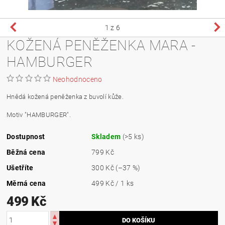
1
z 6
KOŽENÁ PENĚŽENKA MARA -
HAMBURGER
Neohodnoceno
Hnědá kožená peněženka z buvolí kůže.
Motiv "HAMBURGER".
Dostupnost
Skladem
(>5 ks)
Běžná cena
799 Kč
Ušetříte
300 Kč
(–37 %)
Měrná cena
499 Kč / 1 ks
499 Kč