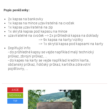
Popis peněženky:
2x kapsa na bankovky
1x kapsa na mince uzavíratelná na cvoček
1x kapsa uzavíratelná na zip
1x skrytá kapsa pod kapsou na mince
uzavíratelné na cvoček --> 2x průhledná kapsa na doklady
--> 9x kapsa na karty/vizitky
--> 1x skrytá kapsa pod kapsami na karty
Doplňující info:
- do průhledné kapsy se vejde například malý technický
průkaz, zbrojní průkaz, ...
- do kapes na karty se vejde například kreditní karta,
občanský průkaz, řidičský průkaz, kartička zdravotní
pojišťovny, ...
AKCE
NOVINKA
TIP