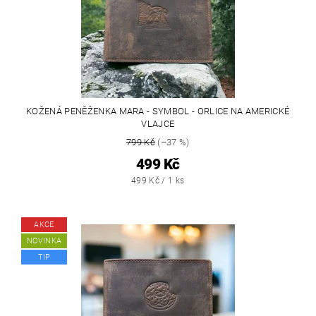
KOŽENÁ PENĚŽENKA MARA - SYMBOL - ORLICE NA AMERICKÉ
VLAJCE
799 Kč
(–37 %)
499 Kč
499 Kč / 1 ks
AKCE
NOVINKA
TIP