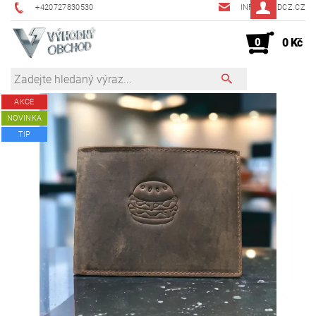
+420727830530
INFO@JMDCZ.CZ
0
0 Kč
AKCE
NOVINKA
TIP