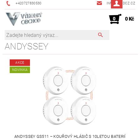
+420727830530
INFO@JMDCZ.CZ
0
0 Kč
ANDYSSEY
AKCE
NOVINKA
ANDYSSEY GS511 – KOUŘOVÝ HLÁSIČ S 10LETOU BATERIÍ