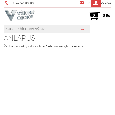
+420727830530
INFO@JMDCZ.CZ
0
0 Kč
ANLAPUS
Žádné produkty od výrobce
Anlapus
nebyly nalezeny....