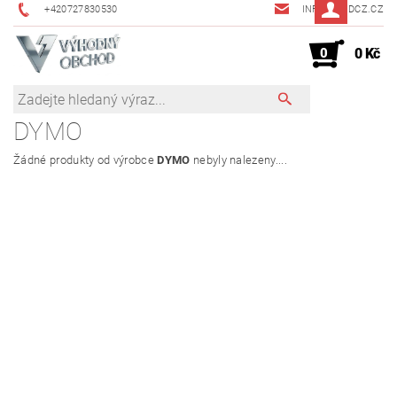
+420727830530
INFO@JMDCZ.CZ
0
0 Kč
DYMO
Žádné produkty od výrobce
DYMO
nebyly nalezeny....