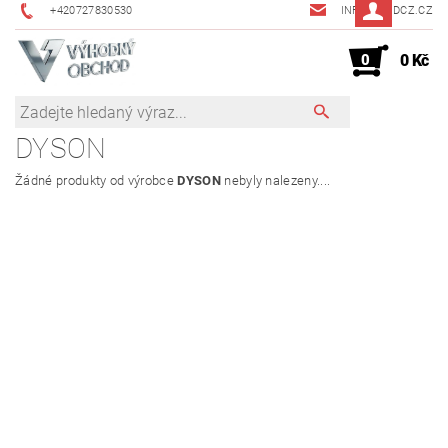
+420727830530
INFO@JMDCZ.CZ
0
0 Kč
DYSON
Žádné produkty od výrobce
DYSON
nebyly nalezeny....