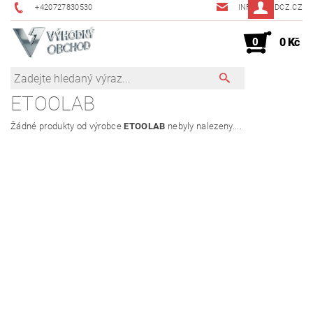
+420727830530
INFO@JMDCZ.CZ
0
0 Kč
ETOOLAB
Žádné produkty od výrobce
ETOOLAB
nebyly nalezeny....