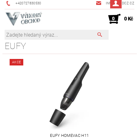
+420727830530
INFO@JMDCZ.CZ
0
0 Kč
EUFY
AKCE
EUFY HOMEVAC H11