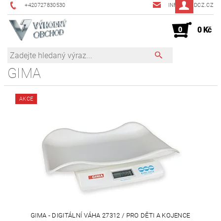
+420727830530
INFO@JMDCZ.CZ
0
0 Kč
GIMA
AKCE
GIMA - DIGITÁLNÍ VÁHA 27312 / PRO DĚTI A KOJENCE