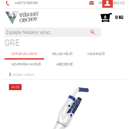
+420727830530
INFO@JMDCZ.CZ
0
0 Kč
GRE
DOPORUČUJEME
NEJLEVNĚJŠÍ
NEJDRAŽŠÍ
NEJPRODÁVANĚJŠÍ
ABECEDNĚ
2
položek celkem
AKCE