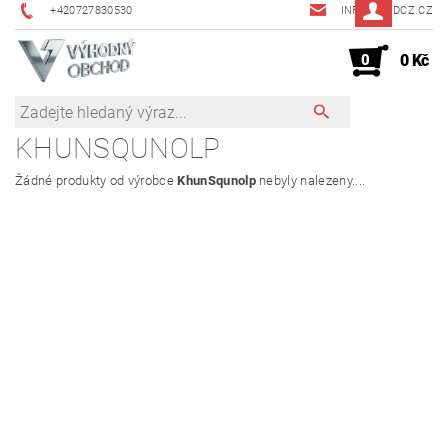
+420727830530
INFO@JMDCZ.CZ
0
0 Kč
KHUNSQUNOLP
Žádné produkty od výrobce
KhunSqunolp
nebyly nalezeny....