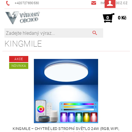
+420727830530
INFO@JMDCZ.CZ
0
0 Kč
KINGMILE
AKCE
NOVINKA
KINGMILE – CHYTRÉ LED STROPNÍ SVĚTLO 24W (RGB, WIFI,