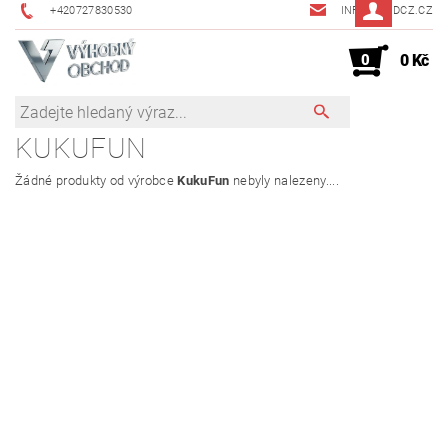
+420727830530
INFO@JMDCZ.CZ
0
0 Kč
KUKUFUN
Žádné produkty od výrobce
KukuFun
nebyly nalezeny....