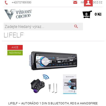
+420727830530
INFO@JMDCZ.CZ
0
0 Kč
LIFELF
AKCE
NOVINKA
LIFELF – AUTORÁDIO 1 DIN S BLUETOOTH, RDS A HANDSFREE