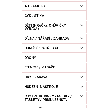
POWERBANKY
RC MODELY
SPORT / O
AUTO-MOTO
CYKLISTIKA
ZVÍŘATA / CHOVATELSKÉ POTŘEBY
RAZNICE 
DĚTI (HRAČKY, CHŮVIČKY,
VÝBAVA)
DÍLNA / NÁŘADÍ / ZAHRADA
DOMÁCÍ SPOTŘEBIČE
DRONY
FITNESS / MASÁŽE
HRY / ZÁBAVA
HUDEBNÍ NÁSTROJE
CHYTRÉ HODINKY / MOBILY /
TABLETY / PŘÍSLUŠENSTVÍ