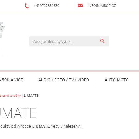
+420727830530
INFO@JMDCZ.CZ
 50% A VÍCE
AUDIO / FOTO / TV / VIDEO
AUTO-MOTO
ÁŘADÍ / ZAHRADA
ávané značky
LIUMATE
DOMÁCÍ SPOTŘEBIČE
DRONY
FIT
UMATE
LY / TABLETY / PŘÍSLUŠENSTVÍ
KANCELÁŘ
KONCERTNÍ TE
dukty od výrobce
LIUMATE
nebyly nalezeny....
PENĚŽENKY, ...)
OSOBNÍ POMŮCKY
OSTATNÍ
OSVĚ