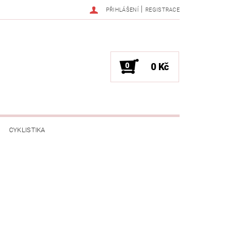
|
PŘIHLÁŠENÍ
REGISTRACE
0
0 Kč
CYKLISTIKA
NESS / MASÁŽE
HRY / ZÁBAVA
CHNIKA / PÁRTY / VYSTOUPENÍ
TLENÍ
POČÍTAČE / NOTEBOOKY