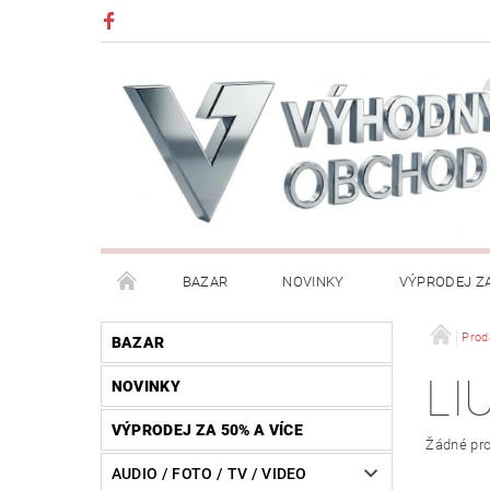
BAZAR
NOVINKY
VÝPRODEJ ZA
DĚTI (HRAČKY, CHŮVIČKY, VÝBAVA)
DÍLNA / N
Prod
BAZAR
LI
NOVINKY
HUDEBNÍ NÁSTROJE
CHYTRÉ HODINKY / MOBI
VÝPRODEJ ZA 50% A VÍCE
Žádné pro
KOSMETIKA / ŠPERKY
KOŽENÝ SVĚT (OPASKY, 
AUDIO / FOTO / TV / VIDEO