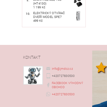
(HT4130)
1 199 Kč
ELEKTRICKÝ OTVÍRAČ
DVEŘÍ MODEL SPE7
499 Kč
KONTAKT
info
@
jmdcz.cz
+420727830530
FACEBOOK VÝHODNÝ
OBCHOD
+420727830530