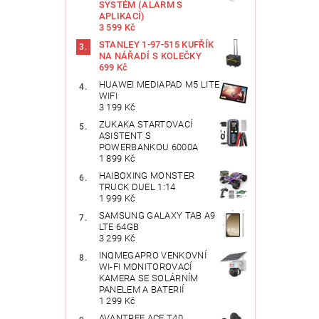
SYSTÉM (ALARM S
APLIKACÍ)
3 599 Kč
STANLEY 1-97-515 KUFŘÍK
NA NÁŘADÍ S KOLEČKY
699 Kč
HUAWEI MEDIAPAD M5 LITE
WIFI
3 199 Kč
ZUKAKA STARTOVACÍ
ASISTENT S
POWERBANKOU 6000A
1 899 Kč
HAIBOXING MONSTER
TRUCK DUEL 1:14
1 999 Kč
SAMSUNG GALAXY TAB A9
LTE 64GB
3 299 Kč
INQMEGAPRO VENKOVNÍ
WI-FI MONITOROVACÍ
KAMERA SE SOLÁRNÍM
PANELEM A BATERIÍ
1 299 Kč
AVANTREE ACE T40