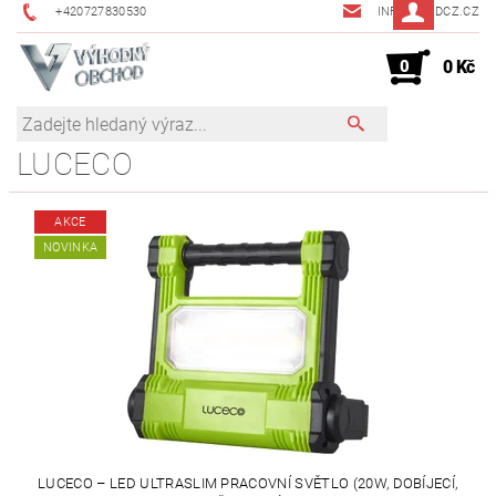
+420727830530
INFO@JMDCZ.CZ
0
0 Kč
LUCECO
AKCE
NOVINKA
LUCECO – LED ULTRASLIM PRACOVNÍ SVĚTLO (20W, DOBÍJECÍ,