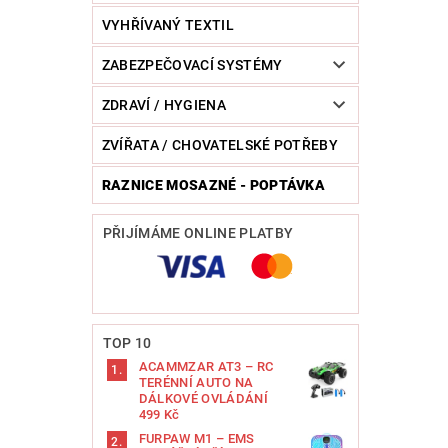
VYHŘÍVANÝ TEXTIL
ZABEZPEČOVACÍ SYSTÉMY
ZDRAVÍ / HYGIENA
ZVÍŘATA / CHOVATELSKÉ POTŘEBY
RAZNICE MOSAZNÉ - POPTÁVKA
PŘIJÍMÁME ONLINE PLATBY
TOP 10
ACAMMZAR AT3 – RC
TERÉNNÍ AUTO NA
DÁLKOVÉ OVLÁDÁNÍ
499 Kč
FURPAW M1 – EMS