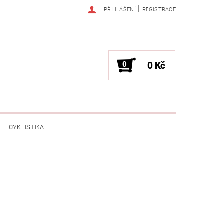
|
PŘIHLÁŠENÍ
REGISTRACE
0
0 Kč
CYKLISTIKA
NESS / MASÁŽE
HRY / ZÁBAVA
CHNIKA / PÁRTY / VYSTOUPENÍ
TLENÍ
POČÍTAČE / NOTEBOOKY