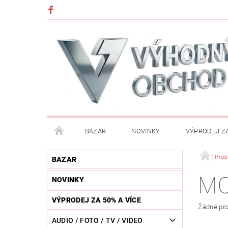
BAZAR
NOVINKY
VÝPRODEJ ZA
DĚTI (HRAČKY, CHŮVIČKY, VÝBAVA)
DÍLNA / N
Prod
BAZAR
M
NOVINKY
HUDEBNÍ NÁSTROJE
CHYTRÉ HODINKY / MOBI
VÝPRODEJ ZA 50% A VÍCE
Žádné pro
KOSMETIKA / ŠPERKY
KOŽENÝ SVĚT (OPASKY, 
AUDIO / FOTO / TV / VIDEO