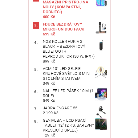
MASÁŽNÍ PŘÍSTROJ NA
NOHY (KOMPAKTNÍ,
DOBÍJECÍ)
600 Kč
FDUCE BEZDRÁTOVÝ
MIKROFON DUO PACK
699 Kč
NGS ROLLER FURIA 2
BLACK – BEZDRÁTOVÝ
BLUETOOTH
REPRODUKTOR (30 W, IPX7)
899 Kč
AGM 10" LED SELFIE
KRUHOVÉ SVĚTLO S MINI
STOLNÍM STATIVEM
349 Kč
NALLEE LED PÁSEK 10 M (1
ROLE)
549 Kč
JABRA ENGAGE 55
2 199 Kč
GENIALBA – LCD PSACÍ
TABLET 12" (2 KS, BAREVNÝ
KRESLICÍ DISPLEJ)
129 Kč