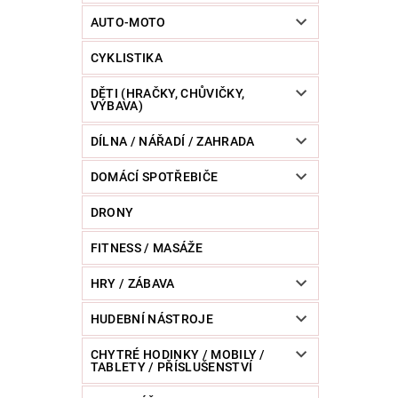
POWERBANKY
RC MODELY
SPORT / O
AUTO-MOTO
CYKLISTIKA
ZVÍŘATA / CHOVATELSKÉ POTŘEBY
RAZNICE 
DĚTI (HRAČKY, CHŮVIČKY,
VÝBAVA)
DÍLNA / NÁŘADÍ / ZAHRADA
DOMÁCÍ SPOTŘEBIČE
DRONY
FITNESS / MASÁŽE
HRY / ZÁBAVA
HUDEBNÍ NÁSTROJE
CHYTRÉ HODINKY / MOBILY /
TABLETY / PŘÍSLUŠENSTVÍ