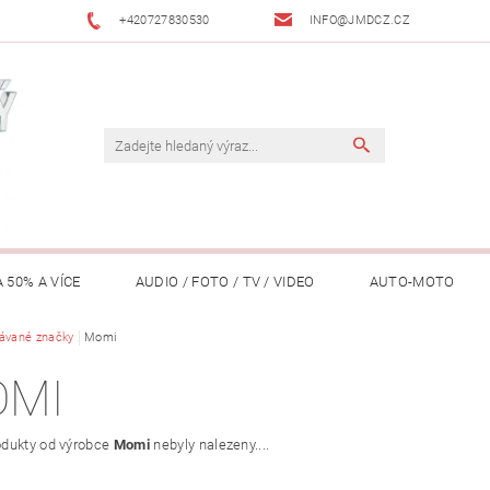
+420727830530
INFO@JMDCZ.CZ
 50% A VÍCE
AUDIO / FOTO / TV / VIDEO
AUTO-MOTO
ÁŘADÍ / ZAHRADA
ávané značky
Momi
DOMÁCÍ SPOTŘEBIČE
DRONY
FIT
OMI
LY / TABLETY / PŘÍSLUŠENSTVÍ
KANCELÁŘ
KONCERTNÍ TE
dukty od výrobce
Momi
nebyly nalezeny....
PENĚŽENKY, ...)
OSOBNÍ POMŮCKY
OSTATNÍ
OSVĚ