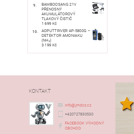
BAMBOOSANG 21V
PŘENOSNÝ
AKUMULÁTOROVÝ
TLAKOVÝ ČISTIČ
1 699 Kč
AOPUTTRIVER AP-5800G –
DETEKTOR AMONIAKU
(NH₃)
3 199 Kč
KONTAKT
info
@
jmdcz.cz
+420727830530
FACEBOOK VÝHODNÝ
OBCHOD