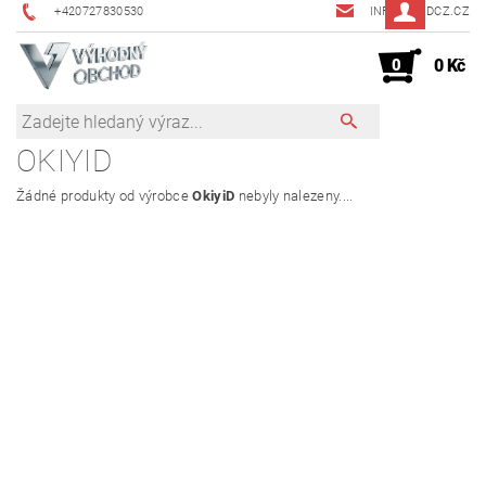
+420727830530
INFO@JMDCZ.CZ
0
0 Kč
OKIYID
Žádné produkty od výrobce
OkiyiD
nebyly nalezeny....