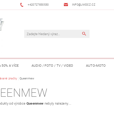
+420727830530
INFO@JMDCZ.CZ
 50% A VÍCE
AUDIO / FOTO / TV / VIDEO
AUTO-MOTO
ÁŘADÍ / ZAHRADA
ávané značky
Queenmew
DOMÁCÍ SPOTŘEBIČE
DRONY
FIT
UEENMEW
LY / TABLETY / PŘÍSLUŠENSTVÍ
KANCELÁŘ
KONCERTNÍ TE
dukty od výrobce
Queenmew
nebyly nalezeny....
PENĚŽENKY, ...)
OSOBNÍ POMŮCKY
OSTATNÍ
OSVĚ