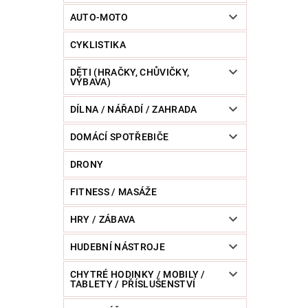
POWERBANKY
RC MODELY
SPORT / O
AUTO-MOTO
CYKLISTIKA
ZVÍŘATA / CHOVATELSKÉ POTŘEBY
RAZNICE 
DĚTI (HRAČKY, CHŮVIČKY,
VÝBAVA)
DÍLNA / NÁŘADÍ / ZAHRADA
DOMÁCÍ SPOTŘEBIČE
DRONY
FITNESS / MASÁŽE
HRY / ZÁBAVA
HUDEBNÍ NÁSTROJE
CHYTRÉ HODINKY / MOBILY /
TABLETY / PŘÍSLUŠENSTVÍ