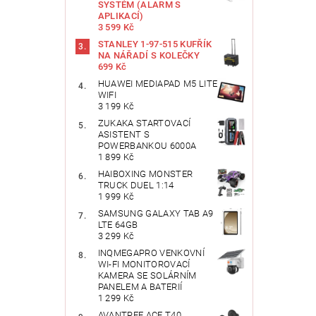
SYSTÉM (ALARM S
APLIKACÍ)
3 599 Kč
STANLEY 1-97-515 KUFŘÍK
NA NÁŘADÍ S KOLEČKY
699 Kč
HUAWEI MEDIAPAD M5 LITE
WIFI
3 199 Kč
ZUKAKA STARTOVACÍ
ASISTENT S
POWERBANKOU 6000A
1 899 Kč
HAIBOXING MONSTER
TRUCK DUEL 1:14
1 999 Kč
SAMSUNG GALAXY TAB A9
LTE 64GB
3 299 Kč
INQMEGAPRO VENKOVNÍ
WI-FI MONITOROVACÍ
KAMERA SE SOLÁRNÍM
PANELEM A BATERIÍ
1 299 Kč
AVANTREE ACE T40