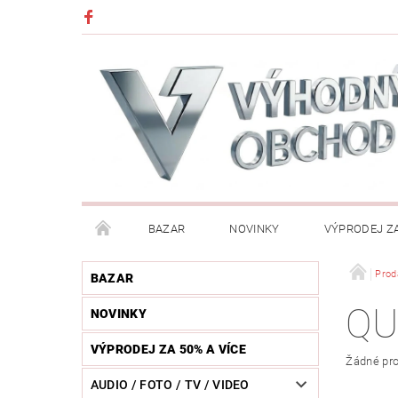
BAZAR
NOVINKY
VÝPRODEJ ZA
DĚTI (HRAČKY, CHŮVIČKY, VÝBAVA)
DÍLNA / N
Prod
BAZAR
Q
NOVINKY
HUDEBNÍ NÁSTROJE
CHYTRÉ HODINKY / MOBI
VÝPRODEJ ZA 50% A VÍCE
Žádné pro
KOSMETIKA / ŠPERKY
KOŽENÝ SVĚT (OPASKY, 
AUDIO / FOTO / TV / VIDEO