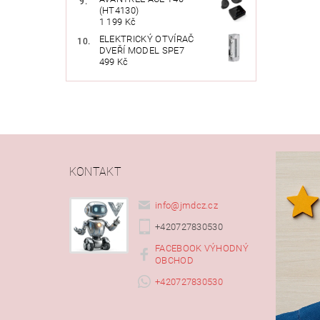
(HT4130)
1 199 Kč
ELEKTRICKÝ OTVÍRAČ
DVEŘÍ MODEL SPE7
499 Kč
KONTAKT
info
@
jmdcz.cz
+420727830530
FACEBOOK VÝHODNÝ
OBCHOD
+420727830530