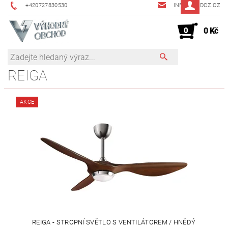
+420727830530
INFO@JMDCZ.CZ
0
0 Kč
REIGA
AKCE
REIGA - STROPNÍ SVĚTLO S VENTILÁTOREM / HNĚDÝ