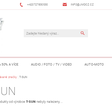
+420727830530
INFO@JMDCZ.CZ
 50% A VÍCE
AUDIO / FOTO / TV / VIDEO
AUTO-MOTO
ÁŘADÍ / ZAHRADA
ávané značky
T-SUN
DOMÁCÍ SPOTŘEBIČE
DRONY
FIT
SUN
LY / TABLETY / PŘÍSLUŠENSTVÍ
KANCELÁŘ
KONCERTNÍ TE
dukty od výrobce
T-SUN
nebyly nalezeny....
PENĚŽENKY, ...)
OSOBNÍ POMŮCKY
OSTATNÍ
OSVĚ