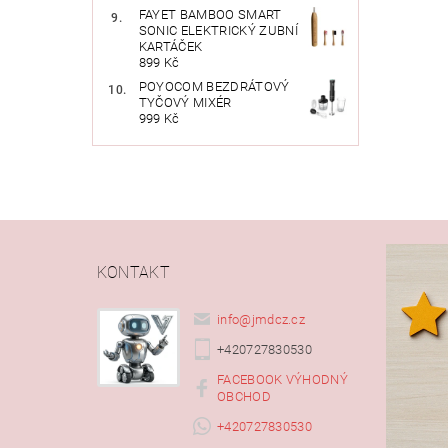
FAYET BAMBOO SMART
SONIC ELEKTRICKÝ ZUBNÍ
KARTÁČEK
899 Kč
POYOCOM BEZDRÁTOVÝ
TYČOVÝ MIXÉR
999 Kč
KONTAKT
info
@
jmdcz.cz
+420727830530
FACEBOOK VÝHODNÝ
OBCHOD
+420727830530