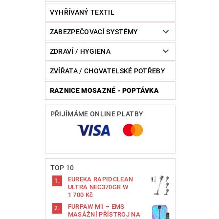
VYHŘÍVANÝ TEXTIL
ZABEZPEČOVACÍ SYSTÉMY
ZDRAVÍ / HYGIENA
ZVÍŘATA / CHOVATELSKÉ POTŘEBY
RAZNICE MOSAZNÉ - POPTÁVKA
PŘIJÍMÁME ONLINE PLATBY
TOP 10
EUREKA RAPIDCLEAN
ULTRA NEC370GR W
1 700 Kč
FURPAW M1 – EMS
MASÁŽNÍ PŘÍSTROJ NA