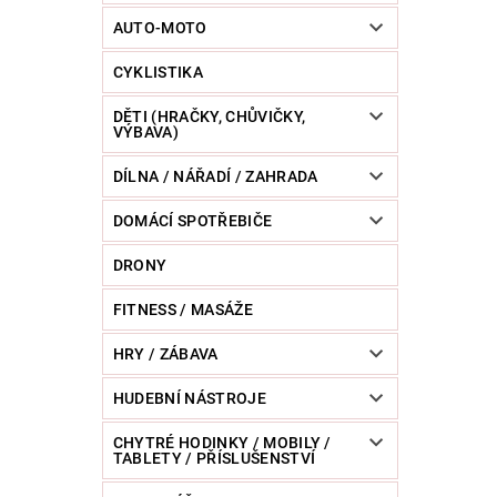
POWERBANKY
RC MODELY
SPORT / O
AUTO-MOTO
CYKLISTIKA
ZVÍŘATA / CHOVATELSKÉ POTŘEBY
RAZNICE 
DĚTI (HRAČKY, CHŮVIČKY,
VÝBAVA)
DÍLNA / NÁŘADÍ / ZAHRADA
DOMÁCÍ SPOTŘEBIČE
DRONY
FITNESS / MASÁŽE
HRY / ZÁBAVA
HUDEBNÍ NÁSTROJE
CHYTRÉ HODINKY / MOBILY /
TABLETY / PŘÍSLUŠENSTVÍ