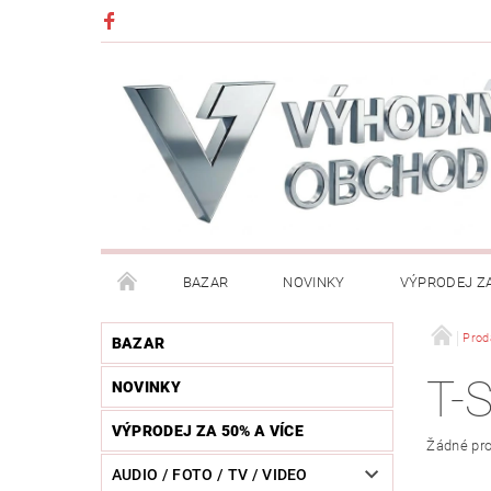
BAZAR
NOVINKY
VÝPRODEJ ZA
DĚTI (HRAČKY, CHŮVIČKY, VÝBAVA)
DÍLNA / N
Prod
BAZAR
T-
NOVINKY
HUDEBNÍ NÁSTROJE
CHYTRÉ HODINKY / MOBI
VÝPRODEJ ZA 50% A VÍCE
Žádné pro
KOSMETIKA / ŠPERKY
KOŽENÝ SVĚT (OPASKY, 
AUDIO / FOTO / TV / VIDEO