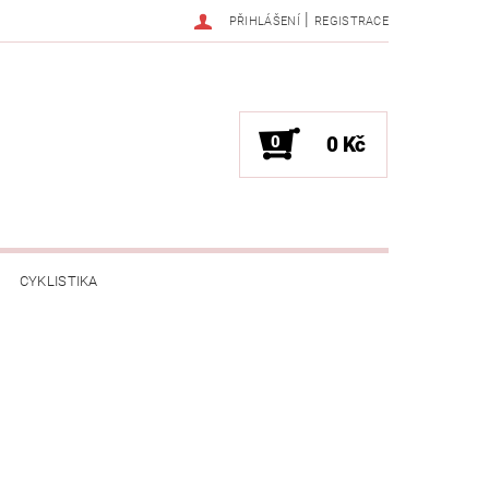
|
PŘIHLÁŠENÍ
REGISTRACE
0
0 Kč
CYKLISTIKA
NESS / MASÁŽE
HRY / ZÁBAVA
CHNIKA / PÁRTY / VYSTOUPENÍ
TLENÍ
POČÍTAČE / NOTEBOOKY