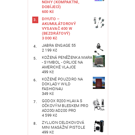
NOHY (KOMPAKTNÍ,
DOBÍJECÍ)
600 Kč
DIYUTO –
AKUMULÁTOROVÝ
VYSAVAČ 400 W
(BEZDRÁTOVÝ)
3 000 Kč
JABRA ENGAGE 55
2 199 Kč
KOŽENÁ PENĚŽENKA MARA
- SYMBOL - ORLICE NA
AMERICKÉ VLAJCE
499 Kč
KOŽENÉ POUZDRO NA
DOKLADY WILD
FASHION4U
349 Kč
GODOX R200 HLAVA S
OČKOVÝM BLESKEM PRO
AD200/AD200 PRO
4 599 Kč
ZYLLION CELOKOVOVÁ
MINI MASÁŽNÍ PISTOLE
499 Kč