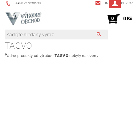
+420727830530
INFO@JMDCZ.CZ
0
0 Kč
TAGVO
Žádné produkty od výrobce
TAGVO
nebyly nalezeny....