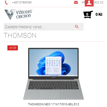
+420727830530
INFO@JMDCZ.CZ
0
0 Kč
THOMSON
AKCE
THOMSON NEO 17 N17I510-8SL512