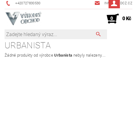
+420727830530
INFO@JMDCZ.CZ
0
0 Kč
URBANISTA
Žádné produkty od výrobce
Urbanista
nebyly nalezeny....