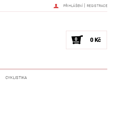
|
PŘIHLÁŠENÍ
REGISTRACE
0
0 Kč
CYKLISTIKA
NESS / MASÁŽE
HRY / ZÁBAVA
CHNIKA / PÁRTY / VYSTOUPENÍ
TLENÍ
POČÍTAČE / NOTEBOOKY