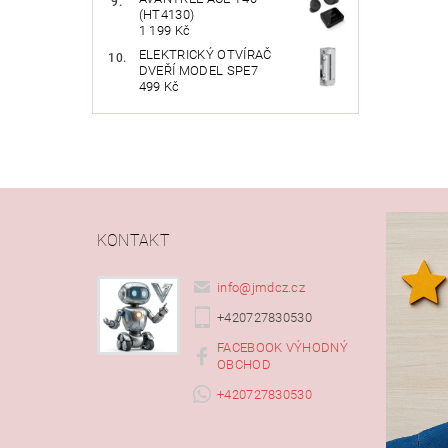
(HT4130)
1 199 Kč
ELEKTRICKÝ OTVÍRAČ
DVEŘÍ MODEL SPE7
499 Kč
KONTAKT
info
@
jmdcz.cz
+420727830530
FACEBOOK VÝHODNÝ
OBCHOD
+420727830530