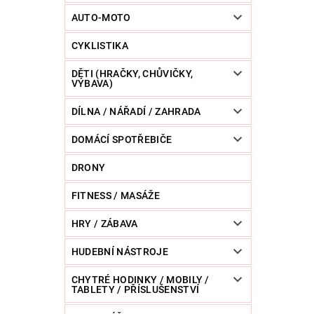
POWERBANKY
RC MODELY
SPORT / O
AUTO-MOTO
CYKLISTIKA
ZVÍŘATA / CHOVATELSKÉ POTŘEBY
RAZNICE 
DĚTI (HRAČKY, CHŮVIČKY,
VÝBAVA)
DÍLNA / NÁŘADÍ / ZAHRADA
DOMÁCÍ SPOTŘEBIČE
DRONY
FITNESS / MASÁŽE
HRY / ZÁBAVA
HUDEBNÍ NÁSTROJE
CHYTRÉ HODINKY / MOBILY /
TABLETY / PŘÍSLUŠENSTVÍ