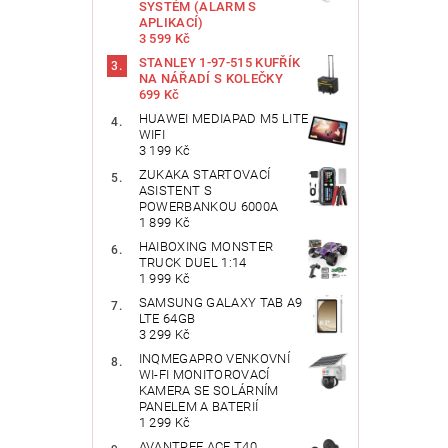
SYSTÉM (ALARM S
APLIKACÍ)
3 599 Kč
STANLEY 1-97-515 KUFŘÍK
NA NÁŘADÍ S KOLEČKY
699 Kč
HUAWEI MEDIAPAD M5 LITE
WIFI
3 199 Kč
ZUKAKA STARTOVACÍ
ASISTENT S
POWERBANKOU 6000A
1 899 Kč
HAIBOXING MONSTER
TRUCK DUEL 1:14
1 999 Kč
SAMSUNG GALAXY TAB A9
LTE 64GB
3 299 Kč
INQMEGAPRO VENKOVNÍ
WI-FI MONITOROVACÍ
KAMERA SE SOLÁRNÍM
PANELEM A BATERIÍ
1 299 Kč
AVANTREE ACE T40