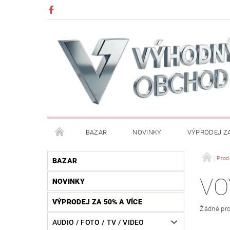
BAZAR
NOVINKY
VÝPRODEJ ZA
DĚTI (HRAČKY, CHŮVIČKY, VÝBAVA)
DÍLNA / N
Prod
BAZAR
VO
NOVINKY
HUDEBNÍ NÁSTROJE
CHYTRÉ HODINKY / MOBI
VÝPRODEJ ZA 50% A VÍCE
Žádné pro
KOSMETIKA / ŠPERKY
KOŽENÝ SVĚT (OPASKY, 
AUDIO / FOTO / TV / VIDEO