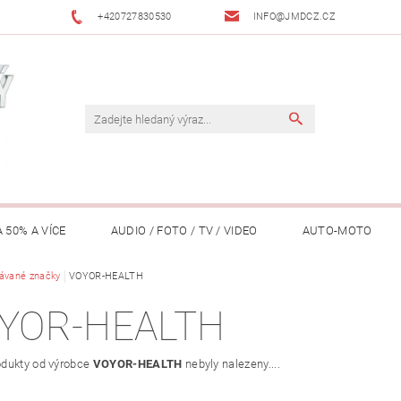
+420727830530
INFO@JMDCZ.CZ
 50% A VÍCE
AUDIO / FOTO / TV / VIDEO
AUTO-MOTO
ÁŘADÍ / ZAHRADA
ávané značky
VOYOR-HEALTH
DOMÁCÍ SPOTŘEBIČE
DRONY
FIT
YOR-HEALTH
LY / TABLETY / PŘÍSLUŠENSTVÍ
KANCELÁŘ
KONCERTNÍ TE
dukty od výrobce
VOYOR-HEALTH
nebyly nalezeny....
PENĚŽENKY, ...)
OSOBNÍ POMŮCKY
OSTATNÍ
OSVĚ