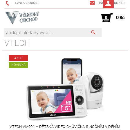
+420727830530
INFO@JMDCZ.CZ
0
0 Kč
VTECH
AKCE
NOVINKA
VTECH VM901 – DĚTSKÁ VIDEO CHŮVIČKA S NOČNÍM VIDĚNÍM