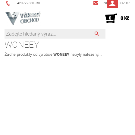
+420727830530
INFO@JMDCZ.CZ
0
0 Kč
WONEEY
Žádné produkty od výrobce
WONEEY
nebyly nalezeny....