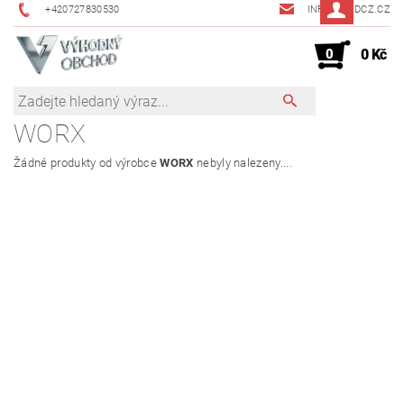
+420727830530
INFO@JMDCZ.CZ
0
0 Kč
WORX
Žádné produkty od výrobce
WORX
nebyly nalezeny....