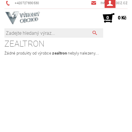
+420727830530
INFO@JMDCZ.CZ
0
0 Kč
ZEALTRON
Žádné produkty od výrobce
zealtron
nebyly nalezeny....