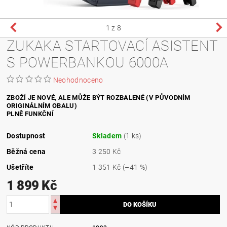
1
z 8
ZUKAKA STARTOVACÍ ASISTENT
S POWERBANKOU 6000A
Neohodnoceno
ZBOŽÍ JE NOVÉ, ALE MŮŽE BÝT ROZBALENÉ (V PŮVODNÍM
ORIGINÁLNÍM OBALU)
PLNĚ FUNKČNÍ
Dostupnost
Skladem
(1 ks)
Běžná cena
3 250 Kč
Ušetříte
1 351 Kč
(–41 %)
1 899 Kč