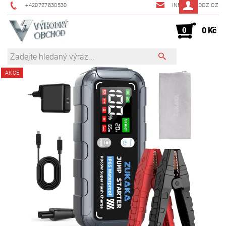
+420727830530
INFO@JMDCZ.CZ
0
0 Kč
AKCE