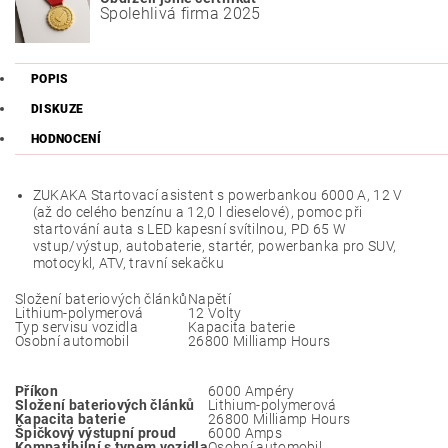
Spolehlivá firma 2025
POPIS
DISKUZE
HODNOCENÍ
ZUKAKA Startovací asistent s powerbankou 6000 A, 12 V
(až do celého benzínu a 12,0 l dieselové), pomoc při
startování auta s LED kapesní svítilnou, PD 65 W
vstup/výstup, autobaterie, startér, powerbanka pro SUV,
motocykl, ATV, travní sekačku
Složení bateriových článků
Napětí
Lithium-polymerová
12 Volty
Typ servisu vozidla
Kapacita baterie
Osobní automobil
26800 Milliamp Hours
Příkon
6000 Ampéry
Složení bateriových článků
Lithium-polymerová
Kapacita baterie
26800 Milliamp Hours
Špičkový výstupní proud
6000 Amps
Kompatibilní s typem vozidla
Osobní automobil