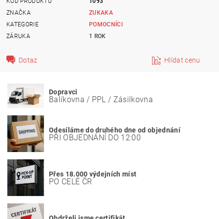
KÓD PRODUKTU
1093
ZNAČKA
ZUKAKA
KATEGORIE
POMOCNÍCI
ZÁRUKA
1 ROK
Dotaz
Hlídat cenu
Dopravci
Balíkovna / PPL / Zásilkovna
Odesíláme do druhého dne od objednání
PŘI OBJEDNÁNÍ DO 12:00
Přes 18.000 výdejních míst
PO CELÉ ČR
Obdrželi jsme certifikát