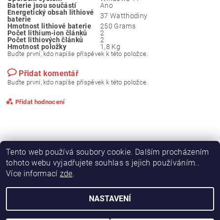
Baterie jsou součástí
‎Ano
Energetický obsah lithiové
‎37 Watthodiny
baterie
Hmotnost lithiové baterie
‎250 Grams
Počet lithium-ion článků
‎2
Počet lithiových článků
‎2
Hmotnost položky
‎1,8 Kg
Buďte první, kdo napíše příspěvek k této položce.
Přidat komentář
Buďte první, kdo napíše příspěvek k této položce.
Přidat hodnocení
Tento web používá soubory cookie. Dalším procházením
tohoto webu vyjadřujete souhlas s jejich používáním..
Více informací
zde
.
NASTAVENÍ
2026 © VÝHODNÝ OBCHOD, všechna práva vyhrazena