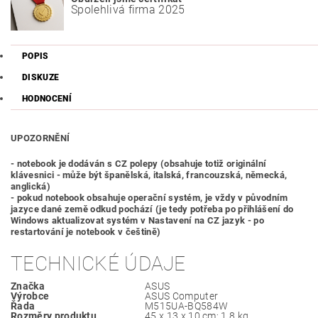
Spolehlivá firma 2025
POPIS
DISKUZE
HODNOCENÍ
UPOZORNĚNÍ
- notebook je dodáván s CZ polepy (obsahuje totiž originální
klávesnici - může být španělská, italská, francouzská, německá,
anglická)
- pokud notebook obsahuje operační systém, je vždy v původním
jazyce dané země odkud pochází (je tedy potřeba po přihlášení do
Windows aktualizovat systém v Nastavení na CZ jazyk - po
restartování je notebook v češtině)
TECHNICKÉ ÚDAJE
Značka
‎ASUS
Výrobce
‎ASUS Computer
Řada
‎M515UA-BQ584W
Rozměry produktu
‎45 x 13 x 10 cm; 1,8 kg