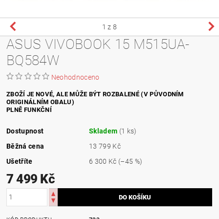
1
z 8
ASUS VIVOBOOK 15 ‎M515UA-
BQ584W
Neohodnoceno
ZBOŽÍ JE NOVÉ, ALE MŮŽE BÝT ROZBALENÉ (V PŮVODNÍM
ORIGINÁLNÍM OBALU)
PLNĚ FUNKČNÍ
Dostupnost
Skladem
(1 ks)
Běžná cena
13 799 Kč
Ušetříte
6 300 Kč
(–45 %)
7 499 Kč