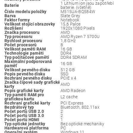
‎1 Lithium ion jsou zapotřebí
Baterie
baterie. (včetně)
Číslo modelu položky
‎M515UA-BQ584W
Barva
‎Slate Grey
Faktor formy
‎Notebook
Velikost stojící obrazovky
‎15,6 Palce
Rozlišení
‎1920x1080 Pixels
Značka procesoru
‎AMD
Typ procesoru
‎AMD Ryzen 7 5700U
Rychlost procesoru
‎1,8 GHz
Počet procesorů
‎8
Velikost paměti RAM
‎16 GB
Technologie paměti
‎DDR4
Typ počítačové paměti
‎DDR4 SDRAM
Maximální podporovaná
‎16 GB
paměť
Velikost pevného disku
‎512 GB
Popis pevného disku
‎SSD
Rozhraní pevného disku
‎PCIE x 4
Značka čipové sady grafické
‎AMD
karty
Popis grafické karty
‎AMD Radeon
Typ paměti RAM pro
‎L2 cache
grafickou kartu
Rozhraní grafické karty
‎PCI Express
Bezdrátový typ
‎Bluetooth, 802.11ax
Počet portů USB 2.0
‎2
Počet portů USB 3.0
‎2
Počet portů HDMI
‎1
Typ optické jednotky
‎Bez optické mechaniky
Hardwarová platforma
‎PC
Operační systém
‎Windows 11