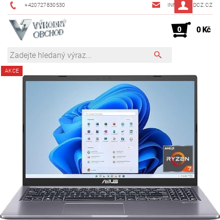
+420727830530
INFO@JMDCZ.CZ
0
0 Kč
AKCE