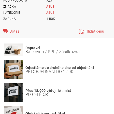
KÓD PRODUKTU
723
ZNAČKA
ASUS
KATEGORIE
ASUS
ZÁRUKA
1 ROK
Dotaz
Hlídat cenu
Dopravci
Balíkovna / PPL / Zásilkovna
Odesíláme do druhého dne od objednání
PŘI OBJEDNÁNÍ DO 12:00
Přes 18.000 výdejních míst
PO CELÉ ČR
Obdrželi jsme certifikát