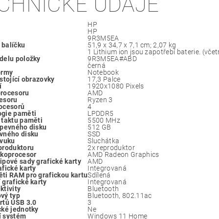
CHNICKÉ ÚDAJE
‎HP
‎HP
‎9R3M5EA
balíčku
‎51,9 x 34,7 x 7,1 cm; 2,07 kg
‎1 Lithium ion jsou zapotřebí baterie. (včet
delu položky
‎9R3M5EA#ABD
‎černá
ormy
‎Notebook
 stojící obrazovky
‎17,3 Palce
í
‎1920x1080 Pixels
procesoru
‎AMD
esoru
‎Ryzen 3
ocesorů
‎4
ogie paměti
‎LPDDR5
 taktu paměti
‎5500 MHz
 pevného disku
‎512 GB
vného disku
‎SSD
zvuku
‎Sluchátka
produktoru
‎2x reproduktor
 koprocesor
‎AMD Radeon Graphics
ipové sady grafické karty
‎AMD
afické karty
‎Integrovaná
ti RAM pro grafickou kartu
‎Sdílená
 grafické karty
‎Integrovaná
ktivity
‎Bluetooth
vý typ
‎Bluetooth, 802.11ac
rtů USB 3.0
‎3
cké jednotky
‎Ne
í systém
‎Windows 11 Home