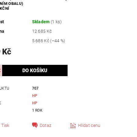
NÍM OBALU)
ZDRAVÍ / HYGIENA
KČNÍ
st
Skladem
(1 ks)
na
12 685 Kč
5 686 Kč
(–44 %)
 Kč
UKTU
707
HP
E
HP
1 ROK
Tisk
Dotaz
Hlídat cenu