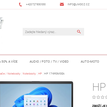
+420727830530
INFO@JMDCZ.CZ
 50% A VÍCE
AUDIO / FOTO / TV / VIDEO
AUTO-MOTO
ÁŘADÍ / ZAHRADA
tače / Notebooky
Notebooky
DOMÁCÍ SPOTŘEBIČE
HP
HP 17-9R3M5EA
DRONY
FIT
HP
LY / TABLETY / PŘÍSLUŠENSTVÍ
KANCELÁŘ
KONCERTNÍ TE
PENĚŽENKY, ...)
OSOBNÍ POMŮCKY
OSTATNÍ
OSVĚ
ZBOŽÍ JE