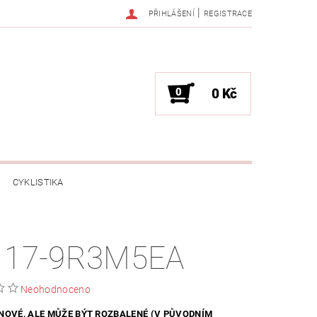
|
PŘIHLÁŠENÍ
REGISTRACE
0
0 Kč
CYKLISTIKA
NESS / MASÁŽE
HRY / ZÁBAVA
 17-9R3M5EA
CHNIKA / PÁRTY / VYSTOUPENÍ
Neohodnoceno
TLENÍ
POČÍTAČE / NOTEBOOKY
 NOVÉ, ALE MŮŽE BÝT ROZBALENÉ (V PŮVODNÍM