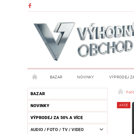
BAZAR
NOVINKY
VÝPRODEJ ZA
DĚTI (HRAČKY, CHŮVIČKY, VÝBAVA)
DÍLNA / N
Počí
BAZAR
NOVINKY
AKCE
HUDEBNÍ NÁSTROJE
CHYTRÉ HODINKY / MOBI
VÝPRODEJ ZA 50% A VÍCE
KOSMETIKA / ŠPERKY
KOŽENÝ SVĚT (OPASKY, 
AUDIO / FOTO / TV / VIDEO