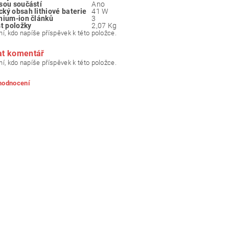
jsou součástí
‎Ano
cký obsah lithiové baterie
‎41 W
thium-ion článků
‎3
t položky
‎2,07 Kg
í, kdo napíše příspěvek k této položce.
at komentář
í, kdo napíše příspěvek k této položce.
 hodnocení
ním hodnocení souhlasíte s
podmínkami ochrany osobních údajů