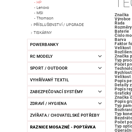
TE
HP
Lenovo
MSI
Značka
Thomson
Výrobce
Řada
PŘÍSLUŠENSTVÍ / UPGRADE
Rozměry 
Baterie
TISKÁRNY
Číslo mo
Barva
Faktor f
POWERBANKY
Velikost
Rozlišen
Značka 
RC MODELY
Typ proc
Počet pr
SPORT / OUTDOOR
Technol
Rychlost
Velikost
VYHŘÍVANÝ TEXTIL
Popis pe
Detaily 
Popis re
ZABEZPEČOVACÍ SYSTÉMY
Grafický
Značka č
Popis gr
ZDRAVÍ / HYGIENA
Typ pamě
Rozhraní
Typ kone
ZVÍŘATA / CHOVATELSKÉ POTŘEBY
Bezdráto
Počet po
Typ opti
RAZNICE MOSAZNÉ - POPTÁVKA
Operačn