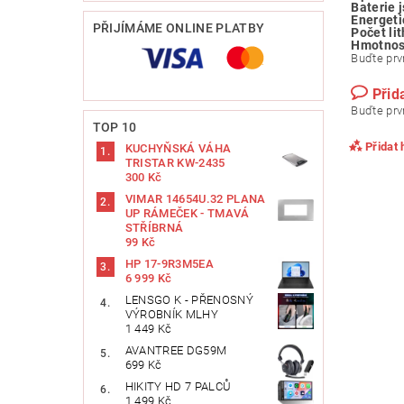
Baterie 
Energeti
PŘIJÍMÁME ONLINE PLATBY
Počet li
Hmotnos
Buďte prvn
Přid
Buďte prvn
TOP 10
Přidat
KUCHYŇSKÁ VÁHA
TRISTAR KW-2435
300 Kč
VIMAR 14654U.32 PLANA
UP RÁMEČEK - TMAVÁ
STŘÍBRNÁ
99 Kč
HP 17-9R3M5EA
6 999 Kč
LENSGO K - PŘENOSNÝ
VÝROBNÍK MLHY
1 449 Kč
AVANTREE DG59M
699 Kč
Vlože
HIKITY HD 7 PALCŮ
1 499 Kč