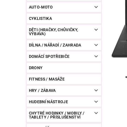
POWERBANKY
RC MODELY
SPORT / O
AUTO-MOTO
CYKLISTIKA
ZVÍŘATA / CHOVATELSKÉ POTŘEBY
RAZNICE 
DĚTI (HRAČKY, CHŮVIČKY,
VÝBAVA)
DÍLNA / NÁŘADÍ / ZAHRADA
DOMÁCÍ SPOTŘEBIČE
DRONY
FITNESS / MASÁŽE
HRY / ZÁBAVA
HUDEBNÍ NÁSTROJE
CHYTRÉ HODINKY / MOBILY /
TABLETY / PŘÍSLUŠENSTVÍ