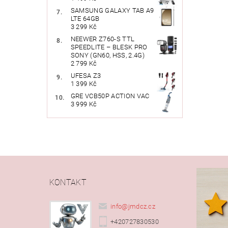
SAMSUNG GALAXY TAB A9
LTE 64GB
3 299 Kč
NEEWER Z760-S TTL
SPEEDLITE – BLESK PRO
SONY (GN60, HSS, 2.4G)
2 799 Kč
UFESA Z3
1 399 Kč
GRE VCB50P ACTION VAC
3 999 Kč
KONTAKT
info
@
jmdcz.cz
+420727830530