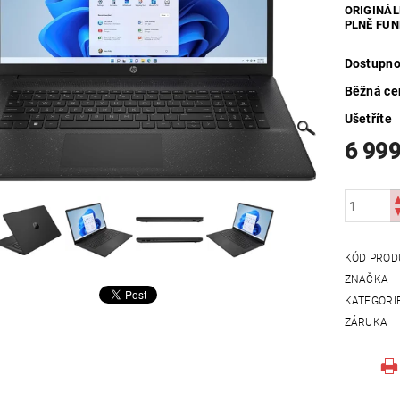
ORIGINÁL
UTDOOR
VYHŘÍVANÝ TEXTIL
ZABEZPEČOVACÍ SYSTÉMY
PLNĚ FUN
MOSAZNÉ - POPTÁVKA
OBCHODNÍ PODMÍNKY
KONTAKTY
Dostupno
Běžná ce
Ušetříte
6 999
KÓD PROD
ZNAČKA
KATEGORI
ZÁRUKA