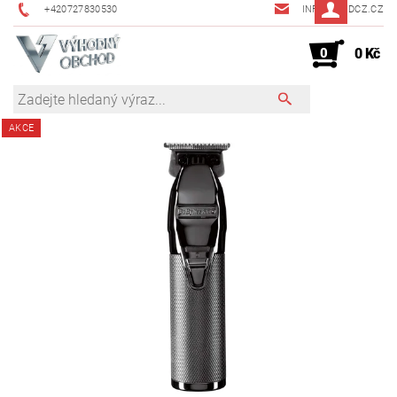
+420727830530
INFO@JMDCZ.CZ
0
0 Kč
AKCE