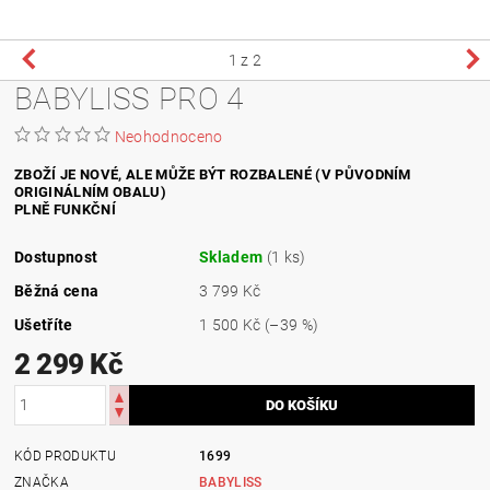
1
z 2
BABYLISS PRO 4
Neohodnoceno
ZBOŽÍ JE NOVÉ, ALE MŮŽE BÝT ROZBALENÉ (V PŮVODNÍM
ORIGINÁLNÍM OBALU)
PLNĚ FUNKČNÍ
Dostupnost
Skladem
(1 ks)
Běžná cena
3 799 Kč
Ušetříte
1 500 Kč
(–39 %)
2 299 Kč
KÓD PRODUKTU
1699
ZNAČKA
BABYLISS