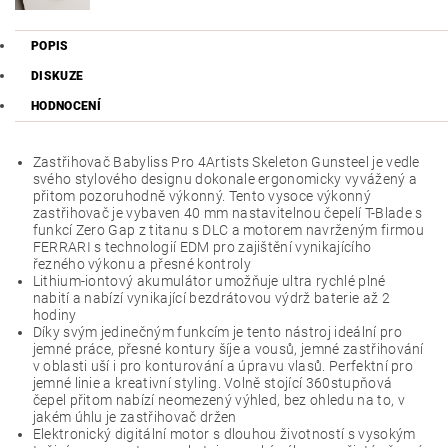
POPIS
DISKUZE
HODNOCENÍ
Zastřihovač Babyliss Pro 4Artists Skeleton Gunsteel je vedle
svého stylového designu dokonale ergonomicky vyvážený a
přitom pozoruhodně výkonný. Tento vysoce výkonný
zastřihovač je vybaven 40 mm nastavitelnou čepelí T-Blade s
funkcí Zero Gap z titanu s DLC a motorem navrženým firmou
FERRARI s technologií EDM pro zajištění vynikajícího
řezného výkonu a přesné kontroly
Lithium-iontový akumulátor umožňuje ultra rychlé plné
nabití a nabízí vynikající bezdrátovou výdrž baterie až 2
hodiny
Díky svým jedinečným funkcím je tento nástroj ideální pro
jemné práce, přesné kontury šíje a vousů, jemné zastřihování
v oblasti uší i pro konturování a úpravu vlasů. Perfektní pro
jemné linie a kreativní styling. Volně stojící 360stupňová
čepel přitom nabízí neomezený výhled, bez ohledu na to, v
jakém úhlu je zastřihovač držen
Elektronický digitální motor s dlouhou životností s vysokým