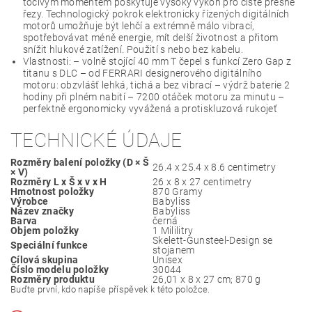
točivým momentem poskytuje vysoký výkon pro čisté přesné
řezy. Technologický pokrok elektronicky řízených digitálních
motorů umožňuje být lehčí a extrémně málo vibrací,
spotřebovávat méně energie, mít delší životnost a přitom
snížit hlukové zatížení. Použití s nebo bez kabelu.
Vlastnosti: – volně stojící 40 mm T čepel s funkcí Zero Gap z
titanu s DLC – od FERRARI designerového digitálního
motoru: obzvlášť lehká, tichá a bez vibrací – výdrž baterie 2
hodiny při plném nabití – 7200 otáček motoru za minutu –
perfektně ergonomicky vyvážená a protiskluzová rukojeť
TECHNICKÉ ÚDAJE
Rozměry balení položky (D × Š
‎26.4 x 25.4 x 8.6 centimetry
× V)
Rozměry L x Š x v x H
‎26 x 8 x 27 centimetry
Hmotnost položky
‎870 Gramy
Výrobce
‎Babyliss
Název značky
‎Babyliss
Barva
‎černá
Objem položky
‎1 Mililitry
‎Skelett-Gunsteel-Design se
Speciální funkce
stojanem
Cílová skupina
‎Unisex
Číslo modelu položky
‎30044
Rozměry produktu
‎26,01 x 8 x 27 cm; 870 g
Buďte první, kdo napíše příspěvek k této položce.