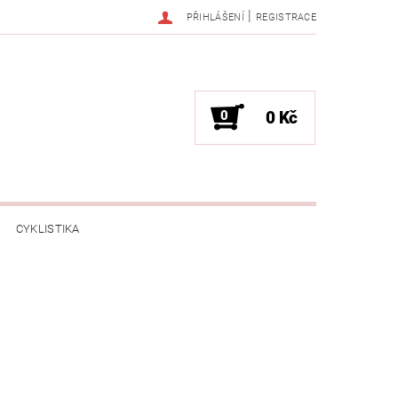
|
PŘIHLÁŠENÍ
REGISTRACE
0
0 Kč
CYKLISTIKA
NESS / MASÁŽE
HRY / ZÁBAVA
CHNIKA / PÁRTY / VYSTOUPENÍ
TLENÍ
POČÍTAČE / NOTEBOOKY