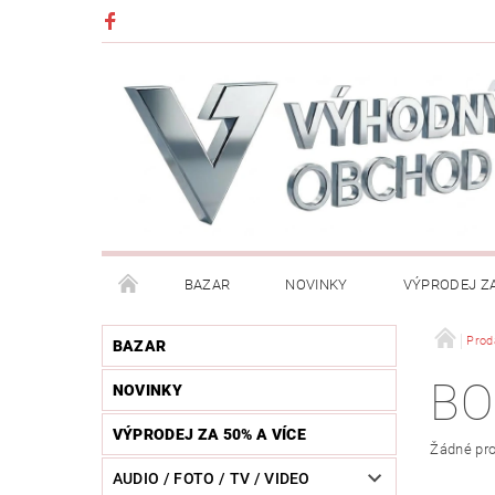
BAZAR
NOVINKY
VÝPRODEJ ZA
DĚTI (HRAČKY, CHŮVIČKY, VÝBAVA)
DÍLNA / N
Prod
BAZAR
BO
NOVINKY
HUDEBNÍ NÁSTROJE
CHYTRÉ HODINKY / MOBI
VÝPRODEJ ZA 50% A VÍCE
Žádné pro
KOSMETIKA / ŠPERKY
KOŽENÝ SVĚT (OPASKY, 
AUDIO / FOTO / TV / VIDEO