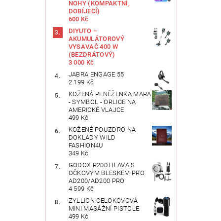
NOHY (KOMPAKTNÍ,
DOBÍJECÍ)
600 Kč
DIYUTO –
AKUMULÁTOROVÝ
VYSAVAČ 400 W
(BEZDRÁTOVÝ)
3 000 Kč
JABRA ENGAGE 55
2 199 Kč
KOŽENÁ PENĚŽENKA MARA
- SYMBOL - ORLICE NA
AMERICKÉ VLAJCE
499 Kč
KOŽENÉ POUZDRO NA
DOKLADY WILD
FASHION4U
349 Kč
GODOX R200 HLAVA S
OČKOVÝM BLESKEM PRO
AD200/AD200 PRO
4 599 Kč
ZYLLION CELOKOVOVÁ
MINI MASÁŽNÍ PISTOLE
499 Kč