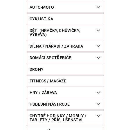
POWERBANKY
RC MODELY
SPORT / O
AUTO-MOTO
CYKLISTIKA
ZVÍŘATA / CHOVATELSKÉ POTŘEBY
RAZNICE 
DĚTI (HRAČKY, CHŮVIČKY,
VÝBAVA)
DÍLNA / NÁŘADÍ / ZAHRADA
DOMÁCÍ SPOTŘEBIČE
DRONY
FITNESS / MASÁŽE
HRY / ZÁBAVA
HUDEBNÍ NÁSTROJE
CHYTRÉ HODINKY / MOBILY /
TABLETY / PŘÍSLUŠENSTVÍ