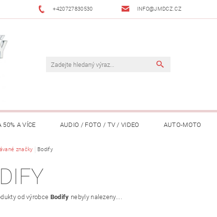
+420727830530
INFO@JMDCZ.CZ
 50% A VÍCE
AUDIO / FOTO / TV / VIDEO
AUTO-MOTO
ÁŘADÍ / ZAHRADA
ávané značky
Bodify
DOMÁCÍ SPOTŘEBIČE
DRONY
FIT
DIFY
LY / TABLETY / PŘÍSLUŠENSTVÍ
KANCELÁŘ
KONCERTNÍ TE
dukty od výrobce
Bodify
nebyly nalezeny....
PENĚŽENKY, ...)
OSOBNÍ POMŮCKY
OSTATNÍ
OSVĚ