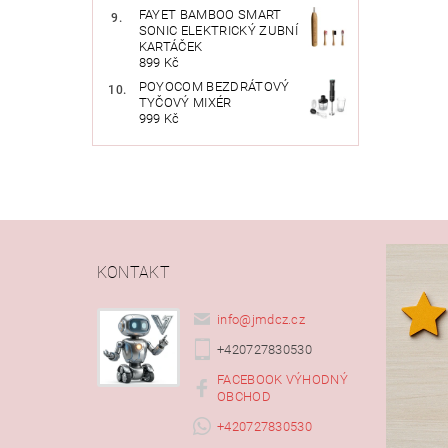
FAYET BAMBOO SMART
SONIC ELEKTRICKÝ ZUBNÍ
KARTÁČEK
899 Kč
POYOCOM BEZDRÁTOVÝ
TYČOVÝ MIXÉR
999 Kč
KONTAKT
info
@
jmdcz.cz
+420727830530
FACEBOOK VÝHODNÝ
OBCHOD
+420727830530