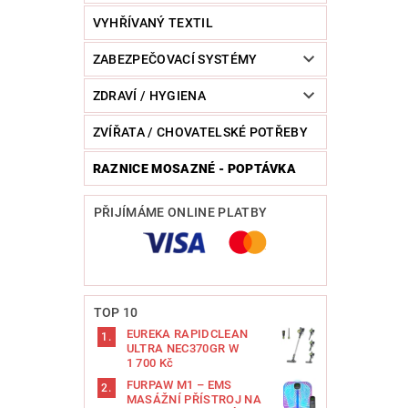
VYHŘÍVANÝ TEXTIL
ZABEZPEČOVACÍ SYSTÉMY
ZDRAVÍ / HYGIENA
ZVÍŘATA / CHOVATELSKÉ POTŘEBY
RAZNICE MOSAZNÉ - POPTÁVKA
PŘIJÍMÁME ONLINE PLATBY
TOP 10
EUREKA RAPIDCLEAN
ULTRA NEC370GR W
1 700 Kč
FURPAW M1 – EMS
MASÁŽNÍ PŘÍSTROJ NA