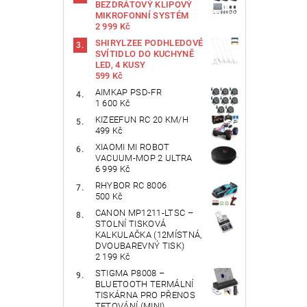
BEZDRÁTOVÝ KLIPOVÝ
MIKROFONNÍ SYSTÉM
2 999 Kč
SHIRYLZEE PODHLEDOVÉ
SVÍTIDLO DO KUCHYNĚ
LED, 4 KUSY
599 Kč
AIMKAP ‎PSD-FR
1 600 Kč
KIZEEFUN RC 20 KM/H
499 Kč
XIAOMI MI ROBOT
VACUUM-MOP 2 ULTRA
6 999 Kč
RHYBOR RC 8006
500 Kč
CANON MP1211-LTSC –
STOLNÍ TISKOVÁ
KALKULAČKA (12MÍSTNÁ,
DVOUBAREVNÝ TISK)
2 199 Kč
STIGMA P8008 –
BLUETOOTH TERMÁLNÍ
TISKÁRNA PRO PŘENOS
TETOVÁNÍ (MINI)