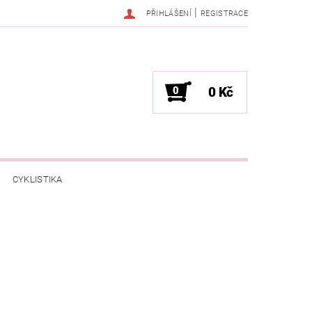
|
PŘIHLÁŠENÍ
REGISTRACE
0
0 Kč
CYKLISTIKA
NESS / MASÁŽE
HRY / ZÁBAVA
CHNIKA / PÁRTY / VYSTOUPENÍ
TLENÍ
POČÍTAČE / NOTEBOOKY