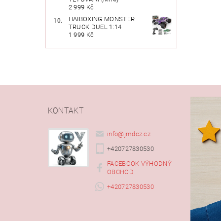
2 999 Kč
HAIBOXING MONSTER
TRUCK DUEL 1:14
1 999 Kč
KONTAKT
info
@
jmdcz.cz
+420727830530
FACEBOOK VÝHODNÝ
OBCHOD
+420727830530