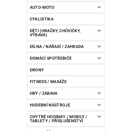
POWERBANKY
RC MODELY
SPORT / O
AUTO-MOTO
CYKLISTIKA
ZVÍŘATA / CHOVATELSKÉ POTŘEBY
RAZNICE 
DĚTI (HRAČKY, CHŮVIČKY,
VÝBAVA)
DÍLNA / NÁŘADÍ / ZAHRADA
DOMÁCÍ SPOTŘEBIČE
DRONY
FITNESS / MASÁŽE
HRY / ZÁBAVA
HUDEBNÍ NÁSTROJE
CHYTRÉ HODINKY / MOBILY /
TABLETY / PŘÍSLUŠENSTVÍ