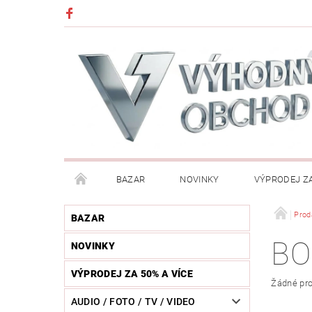
BAZAR
NOVINKY
VÝPRODEJ ZA
DĚTI (HRAČKY, CHŮVIČKY, VÝBAVA)
DÍLNA / N
Prod
BAZAR
BO
NOVINKY
HUDEBNÍ NÁSTROJE
CHYTRÉ HODINKY / MOBI
VÝPRODEJ ZA 50% A VÍCE
Žádné pro
KOSMETIKA / ŠPERKY
KOŽENÝ SVĚT (OPASKY, 
AUDIO / FOTO / TV / VIDEO