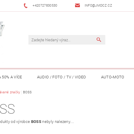
+420727830530
INFO@JMDCZ.CZ
 50% A VÍCE
AUDIO / FOTO / TV / VIDEO
AUTO-MOTO
ÁŘADÍ / ZAHRADA
ávané značky
BOSS
DOMÁCÍ SPOTŘEBIČE
DRONY
FIT
SS
LY / TABLETY / PŘÍSLUŠENSTVÍ
KANCELÁŘ
KONCERTNÍ TE
dukty od výrobce
BOSS
nebyly nalezeny....
PENĚŽENKY, ...)
OSOBNÍ POMŮCKY
OSTATNÍ
OSVĚ