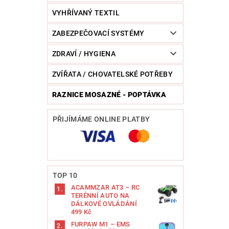
VYHŘÍVANÝ TEXTIL
ZABEZPEČOVACÍ SYSTÉMY
ZDRAVÍ / HYGIENA
ZVÍŘATA / CHOVATELSKÉ POTŘEBY
RAZNICE MOSAZNÉ - POPTÁVKA
PŘIJÍMÁME ONLINE PLATBY
TOP 10
ACAMMZAR AT3 – RC
TERÉNNÍ AUTO NA
DÁLKOVÉ OVLÁDÁNÍ
499 Kč
FURPAW M1 – EMS