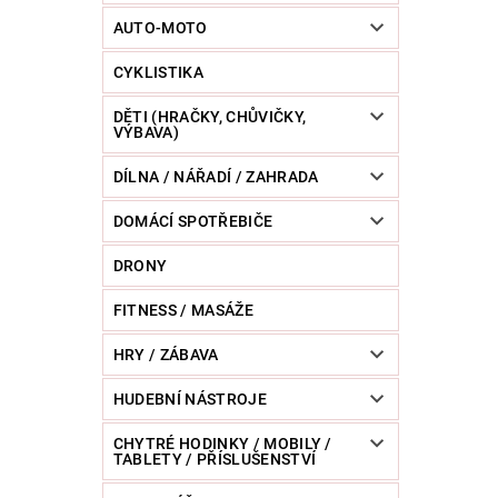
POWERBANKY
RC MODELY
SPORT / O
AUTO-MOTO
CYKLISTIKA
ZVÍŘATA / CHOVATELSKÉ POTŘEBY
RAZNICE 
DĚTI (HRAČKY, CHŮVIČKY,
VÝBAVA)
DÍLNA / NÁŘADÍ / ZAHRADA
DOMÁCÍ SPOTŘEBIČE
DRONY
FITNESS / MASÁŽE
HRY / ZÁBAVA
HUDEBNÍ NÁSTROJE
CHYTRÉ HODINKY / MOBILY /
TABLETY / PŘÍSLUŠENSTVÍ