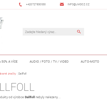
+420727830530
INFO@JMDCZ.CZ
 50% A VÍCE
AUDIO / FOTO / TV / VIDEO
AUTO-MOTO
ÁŘADÍ / ZAHRADA
ávané značky
Dallfoll
DOMÁCÍ SPOTŘEBIČE
DRONY
FIT
LLFOLL
LY / TABLETY / PŘÍSLUŠENSTVÍ
KANCELÁŘ
KONCERTNÍ TE
dukty od výrobce
Dallfoll
nebyly nalezeny....
PENĚŽENKY, ...)
OSOBNÍ POMŮCKY
OSTATNÍ
OSVĚ