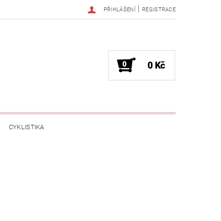
|
PŘIHLÁŠENÍ
REGISTRACE
0
0 Kč
CYKLISTIKA
NESS / MASÁŽE
HRY / ZÁBAVA
CHNIKA / PÁRTY / VYSTOUPENÍ
TLENÍ
POČÍTAČE / NOTEBOOKY