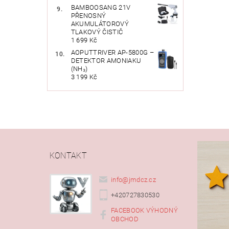
BAMBOOSANG 21V
PŘENOSNÝ
AKUMULÁTOROVÝ
TLAKOVÝ ČISTIČ
1 699 Kč
AOPUTTRIVER AP-5800G –
DETEKTOR AMONIAKU
(NH₃)
3 199 Kč
KONTAKT
info
@
jmdcz.cz
+420727830530
FACEBOOK VÝHODNÝ
OBCHOD