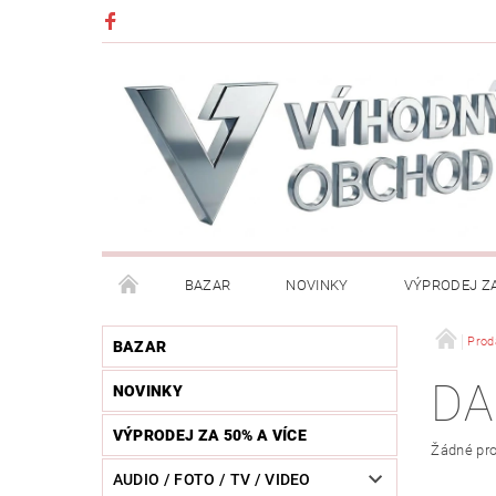
BAZAR
NOVINKY
VÝPRODEJ ZA
DĚTI (HRAČKY, CHŮVIČKY, VÝBAVA)
DÍLNA / N
Prod
BAZAR
DA
NOVINKY
HUDEBNÍ NÁSTROJE
CHYTRÉ HODINKY / MOBI
VÝPRODEJ ZA 50% A VÍCE
Žádné pro
KOSMETIKA / ŠPERKY
KOŽENÝ SVĚT (OPASKY, 
AUDIO / FOTO / TV / VIDEO