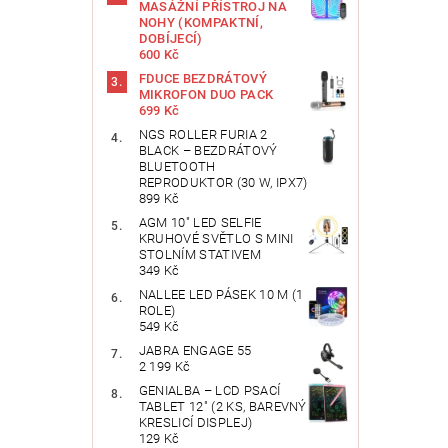
MASÁŽNÍ PŘÍSTROJ NA
NOHY (KOMPAKTNÍ,
DOBÍJECÍ)
600 Kč
FDUCE BEZDRÁTOVÝ
MIKROFON DUO PACK
699 Kč
NGS ROLLER FURIA 2
BLACK – BEZDRÁTOVÝ
BLUETOOTH
REPRODUKTOR (30 W, IPX7)
899 Kč
AGM 10" LED SELFIE
KRUHOVÉ SVĚTLO S MINI
STOLNÍM STATIVEM
349 Kč
NALLEE LED PÁSEK 10 M (1
ROLE)
549 Kč
JABRA ENGAGE 55
2 199 Kč
GENIALBA – LCD PSACÍ
TABLET 12" (2 KS, BAREVNÝ
KRESLICÍ DISPLEJ)
129 Kč