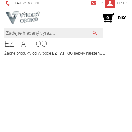
+420727830530
INFO@JMDCZ.CZ
0
0 Kč
EZ TATTOO
Žádné produkty od výrobce
EZ TATTOO
nebyly nalezeny....