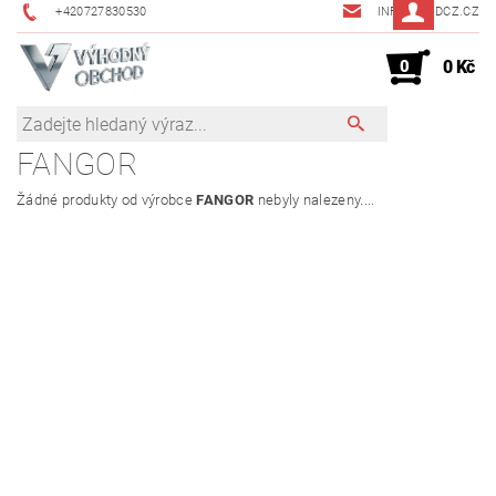
+420727830530
INFO@JMDCZ.CZ
0
0 Kč
FANGOR
Žádné produkty od výrobce
FANGOR
nebyly nalezeny....