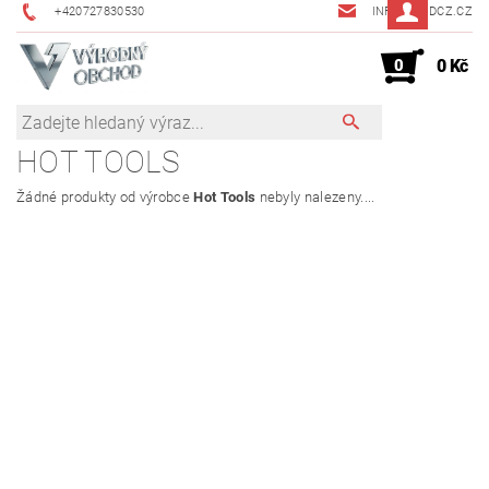
+420727830530
INFO@JMDCZ.CZ
0
0 Kč
HOT TOOLS
Žádné produkty od výrobce
Hot Tools
nebyly nalezeny....