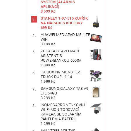
SYSTÉM (ALARM S
APLIKACÍ)
3 599 Kč
STANLEY 1-97-515 KUFŘÍK
NA NÁŘADÍ S KOLEČKY
699 Kč
HUAWEI MEDIAPAD M5 LITE
WIFI
3 199 Kč
ZUKAKA STARTOVACÍ
ASISTENT S
POWERBANKOU 6000A
1 899 Kč
HAIBOXING MONSTER
TRUCK DUEL 1:14
1 999 Kč
SAMSUNG GALAXY TAB A9
LTE 64GB
3 299 Kč
INQMEGAPRO VENKOVNÍ
WI-FI MONITOROVACÍ
KAMERA SE SOLÁRNÍM
PANELEM A BATERIÍ
1 299 Kč
AVANTREE ACE T40