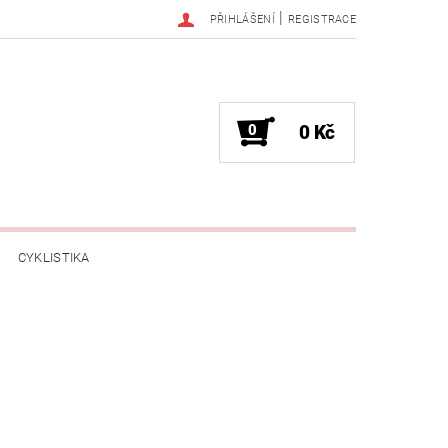
|
PŘIHLÁŠENÍ
REGISTRACE
0
0 Kč
CYKLISTIKA
NESS / MASÁŽE
HRY / ZÁBAVA
CHNIKA / PÁRTY / VYSTOUPENÍ
TLENÍ
POČÍTAČE / NOTEBOOKY