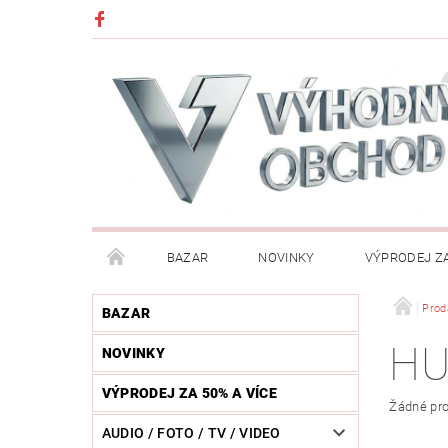
BAZAR
NOVINKY
VÝPRODEJ ZA
DĚTI (HRAČKY, CHŮVIČKY, VÝBAVA)
DÍLNA / N
Prod
BAZAR
H
NOVINKY
HUDEBNÍ NÁSTROJE
CHYTRÉ HODINKY / MOBI
VÝPRODEJ ZA 50% A VÍCE
Žádné pro
KOSMETIKA / ŠPERKY
KOŽENÝ SVĚT (OPASKY, 
AUDIO / FOTO / TV / VIDEO