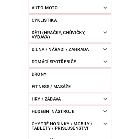
POWERBANKY
RC MODELY
SPORT / O
AUTO-MOTO
CYKLISTIKA
ZVÍŘATA / CHOVATELSKÉ POTŘEBY
RAZNICE 
DĚTI (HRAČKY, CHŮVIČKY,
VÝBAVA)
DÍLNA / NÁŘADÍ / ZAHRADA
DOMÁCÍ SPOTŘEBIČE
DRONY
FITNESS / MASÁŽE
HRY / ZÁBAVA
HUDEBNÍ NÁSTROJE
CHYTRÉ HODINKY / MOBILY /
TABLETY / PŘÍSLUŠENSTVÍ