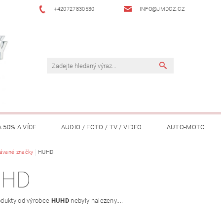
+420727830530
INFO@JMDCZ.CZ
 50% A VÍCE
AUDIO / FOTO / TV / VIDEO
AUTO-MOTO
ÁŘADÍ / ZAHRADA
ávané značky
HUHD
DOMÁCÍ SPOTŘEBIČE
DRONY
FIT
UHD
LY / TABLETY / PŘÍSLUŠENSTVÍ
KANCELÁŘ
KONCERTNÍ TE
dukty od výrobce
HUHD
nebyly nalezeny....
PENĚŽENKY, ...)
OSOBNÍ POMŮCKY
OSTATNÍ
OSVĚ