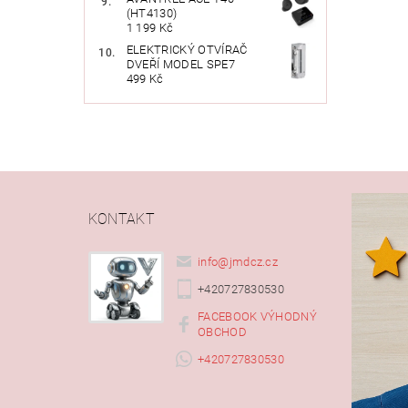
(HT4130)
1 199 Kč
ELEKTRICKÝ OTVÍRAČ
DVEŘÍ MODEL SPE7
499 Kč
KONTAKT
info
@
jmdcz.cz
+420727830530
FACEBOOK VÝHODNÝ
OBCHOD
+420727830530