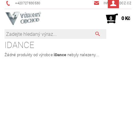
+420727830530
INFO@JMDCZ.CZ
0
0 Kč
IDANCE
Žádné produkty od výrobce
iDance
nebyly nalezeny....