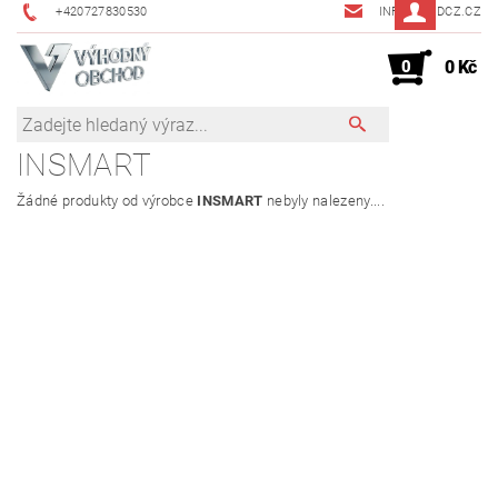
+420727830530
INFO@JMDCZ.CZ
0
0 Kč
INSMART
Žádné produkty od výrobce
INSMART
nebyly nalezeny....