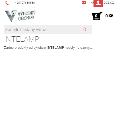
+420727830530
INFO@JMDCZ.CZ
0
0 Kč
INTELAMP
Žádné produkty od výrobce
INTELAMP
nebyly nalezeny....