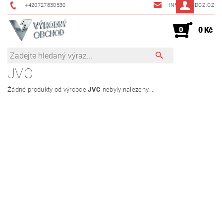
+420727830530
INFO@JMDCZ.CZ
0
0 Kč
JVC
Žádné produkty od výrobce
JVC
nebyly nalezeny....