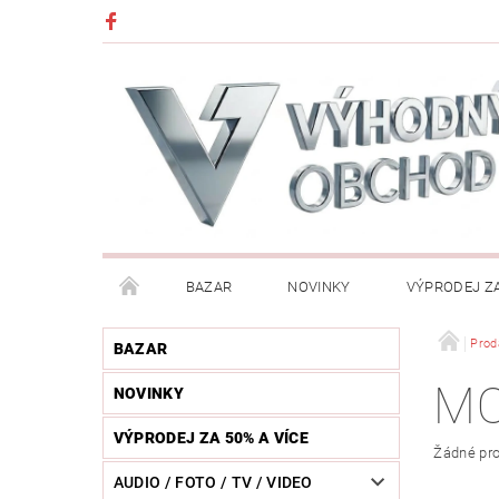
BAZAR
NOVINKY
VÝPRODEJ ZA
DĚTI (HRAČKY, CHŮVIČKY, VÝBAVA)
DÍLNA / N
Prod
BAZAR
M
NOVINKY
HUDEBNÍ NÁSTROJE
CHYTRÉ HODINKY / MOBI
VÝPRODEJ ZA 50% A VÍCE
Žádné pro
KOSMETIKA / ŠPERKY
KOŽENÝ SVĚT (OPASKY, 
AUDIO / FOTO / TV / VIDEO