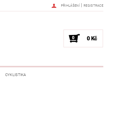
|
PŘIHLÁŠENÍ
REGISTRACE
0
0 Kč
CYKLISTIKA
NESS / MASÁŽE
HRY / ZÁBAVA
CHNIKA / PÁRTY / VYSTOUPENÍ
TLENÍ
POČÍTAČE / NOTEBOOKY