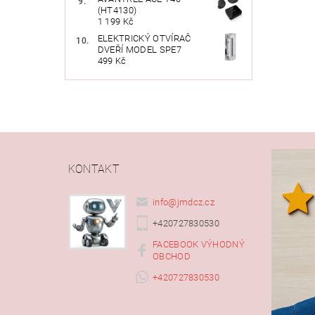
(HT4130)
1 199 Kč
ELEKTRICKÝ OTVÍRAČ
DVEŘÍ MODEL SPE7
499 Kč
KONTAKT
info
@
jmdcz.cz
+420727830530
FACEBOOK VÝHODNÝ
OBCHOD
+420727830530