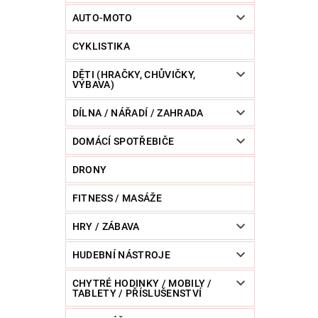
POWERBANKY
RC MODELY
SPORT / O
AUTO-MOTO
CYKLISTIKA
ZVÍŘATA / CHOVATELSKÉ POTŘEBY
RAZNICE 
DĚTI (HRAČKY, CHŮVIČKY,
VÝBAVA)
DÍLNA / NÁŘADÍ / ZAHRADA
DOMÁCÍ SPOTŘEBIČE
DRONY
FITNESS / MASÁŽE
HRY / ZÁBAVA
HUDEBNÍ NÁSTROJE
CHYTRÉ HODINKY / MOBILY /
TABLETY / PŘÍSLUŠENSTVÍ