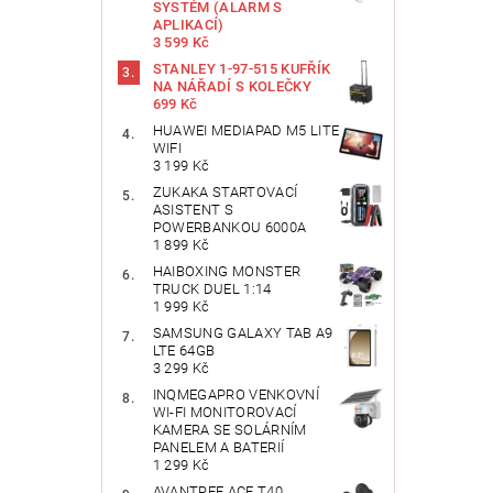
SYSTÉM (ALARM S
APLIKACÍ)
3 599 Kč
STANLEY 1-97-515 KUFŘÍK
NA NÁŘADÍ S KOLEČKY
699 Kč
HUAWEI MEDIAPAD M5 LITE
WIFI
3 199 Kč
ZUKAKA STARTOVACÍ
ASISTENT S
POWERBANKOU 6000A
1 899 Kč
HAIBOXING MONSTER
TRUCK DUEL 1:14
1 999 Kč
SAMSUNG GALAXY TAB A9
LTE 64GB
3 299 Kč
INQMEGAPRO VENKOVNÍ
WI-FI MONITOROVACÍ
KAMERA SE SOLÁRNÍM
PANELEM A BATERIÍ
1 299 Kč
AVANTREE ACE T40