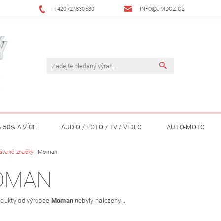
+420727830530
INFO@JMDCZ.CZ
 50% A VÍCE
AUDIO / FOTO / TV / VIDEO
AUTO-MOTO
ÁŘADÍ / ZAHRADA
ávané značky
Moman
DOMÁCÍ SPOTŘEBIČE
DRONY
FIT
OMAN
LY / TABLETY / PŘÍSLUŠENSTVÍ
KANCELÁŘ
KONCERTNÍ TE
dukty od výrobce
Moman
nebyly nalezeny....
PENĚŽENKY, ...)
OSOBNÍ POMŮCKY
OSTATNÍ
OSVĚ