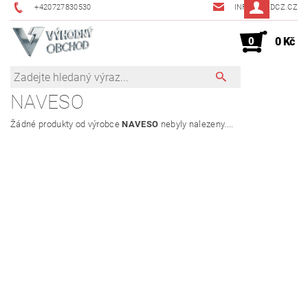
+420727830530
INFO@JMDCZ.CZ
0
0 Kč
NAVESO
Žádné produkty od výrobce
NAVESO
nebyly nalezeny....