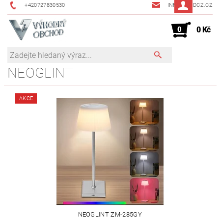
+420727830530
INFO@JMDCZ.CZ
0
0 Kč
NEOGLINT
AKCE
NEOGLINT ‎ZM-285GY