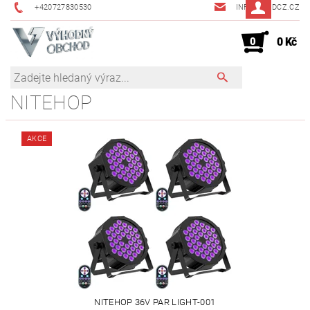
+420727830530
INFO@JMDCZ.CZ
0
0 Kč
NITEHOP
AKCE
NITEHOP ‎36V PAR LIGHT-001