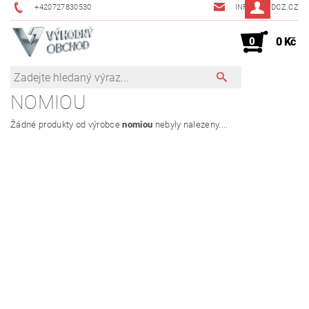
+420727830530
INFO@JMDCZ.CZ
0
0 Kč
NOMIOU
Žádné produkty od výrobce
nomiou
nebyly nalezeny....