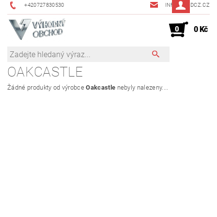
+420727830530
INFO@JMDCZ.CZ
0
0 Kč
OAKCASTLE
Žádné produkty od výrobce
Oakcastle
nebyly nalezeny....